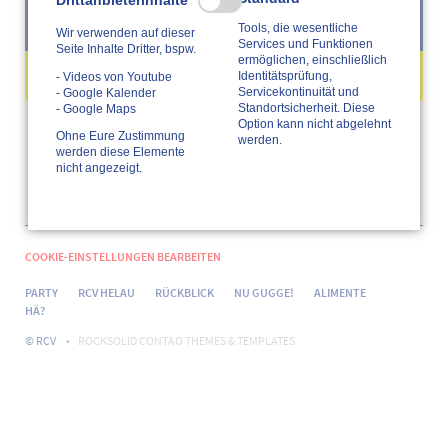
Drittanbieterinhalte
Navigation
Tools, die wesentliche
Wir verwenden auf dieser
Services und Funktionen
überspringen
Seite Inhalte Dritter, bspw.
ermöglichen, einschließlich
Identitätsprüfung,
- Videos von Youtube
Servicekontinuität und
- Google Kalender
Standortsicherheit. Diese
- Google Maps
Option kann nicht abgelehnt
Bitte wähle das gewünschte Thema aus den Unterpunkten
Ohne Eure Zustimmung
werden.
von
NU GUGGE!
aus.
werden diese Elemente
nicht angezeigt.
COOKIE-EINSTELLUNGEN BEARBEITEN
NAVIGATION
ÜBERSPRINGEN
PARTY
RCV HELAU
RÜCKBLICK
NU GUGGE!
ALIMENTE
HÄ?
© RCV
ROCKSOLID CONTAO THEMES & TEMPLATES